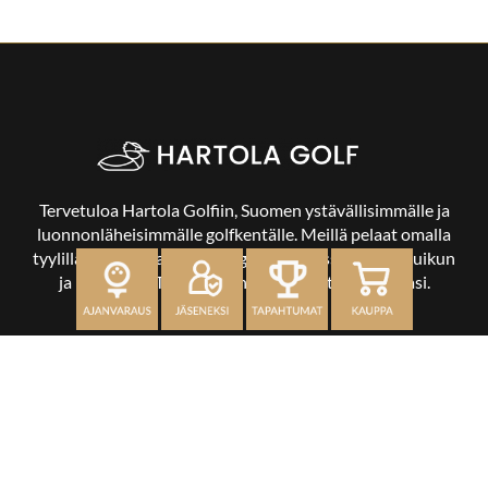
Tervetuloa Hartola Golfiin, Suomen ystävällisimmälle ja
luonnonläheisimmälle golfkentälle. Meillä pelaat omalla
tyylilläsi ja tasollasi – ja bongaat halutessasi vaikka uikun
ja kuikankin. Tärkeintä on, että nautit vierailustasi.
OSOITE
Kaikulantie 79, 19600 Hartola
toimisto@hartolagolf.com
CADDIEMASTER