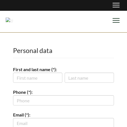
Navig
Navig
Personal data
First and last name (*):
Phone (*):
Email (*):