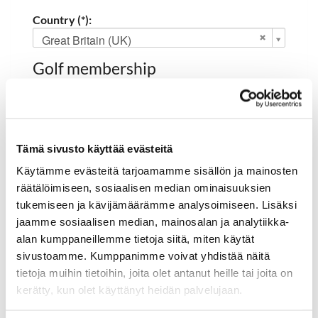
Country (*):
Great Britain (UK)
Golf membership
Select club:
Tämä sivusto käyttää evästeitä
Käytämme evästeitä tarjoamamme sisällön ja mainosten
Member NO:
räätälöimiseen, sosiaalisen median ominaisuuksien
tukemiseen ja kävijämäärämme analysoimiseen. Lisäksi
jaamme sosiaalisen median, mainosalan ja analytiikka-
Register
alan kumppaneillemme tietoja siitä, miten käytät
I'd like to receive the Hartola Golf newsletter
sivustoamme. Kumppanimme voivat yhdistää näitä
tietoja muihin tietoihin, joita olet antanut heille tai joita on
I accept the terms of use (*)
kerätty, kun olet käyttänyt heidän palvelujaan.
(*) Information is mandatory