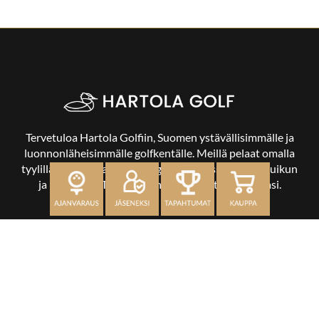
Tervetuloa Hartola Golfiin, Suomen ystävällisimmälle ja
luonnonläheisimmälle golfkentälle. Meillä pelaat omalla
tyylilläsi ja tasollasi – ja bongaat halutessasi vaikka uikun
ja kuikankin. Tärkeintä on, että nautit vierailustasi.
OSOITE
Kaikulantie 79, 19600 Hartola
toimisto@hartolagolf.com
CADDIEMASTER