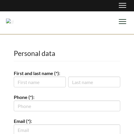
Navig
Navig
Personal data
First and last name (*):
Phone (*):
Email (*):