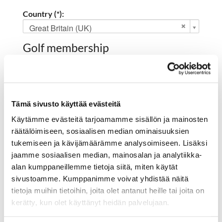
Country (*):
Great Britain (UK)
Golf membership
Select club:
Tämä sivusto käyttää evästeitä
Käytämme evästeitä tarjoamamme sisällön ja mainosten
Member NO:
räätälöimiseen, sosiaalisen median ominaisuuksien
tukemiseen ja kävijämäärämme analysoimiseen. Lisäksi
jaamme sosiaalisen median, mainosalan ja analytiikka-
Register
alan kumppaneillemme tietoja siitä, miten käytät
I'd like to receive the Hartola Golf newsletter
sivustoamme. Kumppanimme voivat yhdistää näitä
tietoja muihin tietoihin, joita olet antanut heille tai joita on
I accept the terms of use (*)
kerätty, kun olet käyttänyt heidän palvelujaan.
(*) Information is mandatory