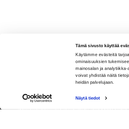
Tämä sivusto käyttää eväs
Käytämme evästeitä tarjoa
ominaisuuksien tukemisee
mainosalan ja analytiikka
voivat yhdistää näitä tietoja
heidän palvelujaan.
Näytä tiedot
Tervetuloa Hartola Golfiin, Suomen ystävällisimmälle ja
luonnonläheisimmälle golfkentälle. Meillä pelaat omalla
tyylilläsi ja tasollasi – ja bongaat halutessasi vaikka
uikun ja kuikankin. Tärkeintä on, että nautit vierailustasi.