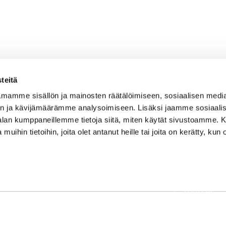
teitä
mamme sisällön ja mainosten räätälöimiseen, sosiaalisen medi
n ja kävijämäärämme analysoimiseen. Lisäksi jaamme sosiaali
-alan kumppaneillemme tietoja siitä, miten käytät sivustoamme
 muihin tietoihin, joita olet antanut heille tai joita on kerätty, kun 
OSOITE
Etusivu
Kaikulantie 79, 19600 Hartola
Palvelut
toimisto@hartolagolf.com
Kenttä
CADDIEMASTER
Yhteisö
0600 417 236
Yhteystie