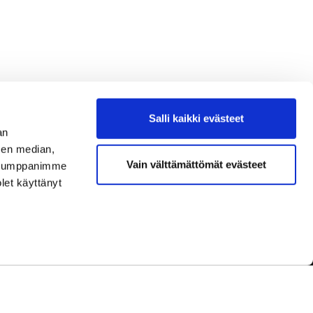
Salli kaikki evästeet
an
sen median,
Vain välttämättömät evästeet
. Kumppanimme
olet käyttänyt
dot