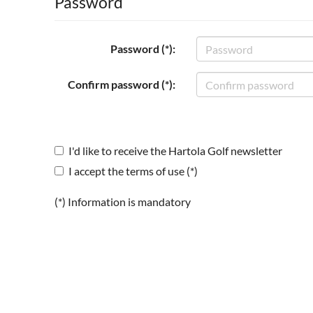
Password
Password (*):
Confirm password (*):
I'd like to receive the Hartola Golf newsletter
I accept the terms of use (*)
(*) Information is mandatory