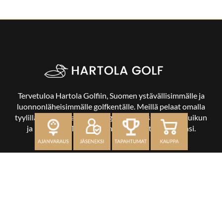
Tervetuloa Hartola Golfiin, Suomen ystävällisimmälle ja
luonnonläheisimmälle golfkentälle. Meillä pelaat omalla
tyylilläsi ja tasollasi – ja bongaat halutessasi vaikka uikun
ja kuikankin. Tärkeintä on, että nautit vierailustasi.
OSOITE
Kaikulantie 79, 19600 Hartola
toimisto@hartolagolf.com
CADDIEMASTER