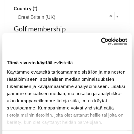
Country (*):
Great Britain (UK)
Golf membership
Select club:
Tämä sivusto käyttää evästeitä
Käytämme evästeitä tarjoamamme sisällön ja mainosten
Member NO:
räätälöimiseen, sosiaalisen median ominaisuuksien
tukemiseen ja kävijämäärämme analysoimiseen. Lisäksi
jaamme sosiaalisen median, mainosalan ja analytiikka-
Register
alan kumppaneillemme tietoja siitä, miten käytät
I'd like to receive the Hartola Golf newsletter
sivustoamme. Kumppanimme voivat yhdistää näitä
tietoja muihin tietoihin, joita olet antanut heille tai joita on
I accept the terms of use (*)
kerätty, kun olet käyttänyt heidän palvelujaan.
(*) Information is mandatory