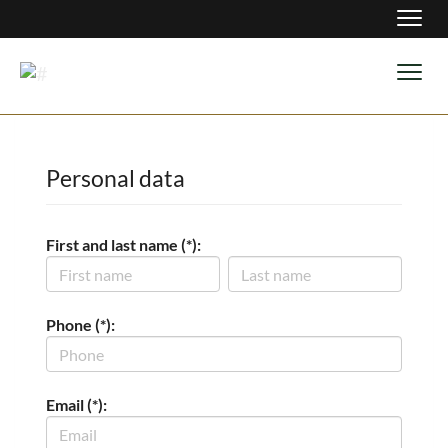
Navig
Navig
Personal data
First and last name (*):
Phone (*):
Email (*):