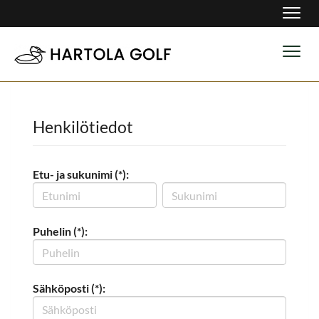
Navig
Navig
Henkilötiedot
Etu- ja sukunimi (*):
Puhelin (*):
Sähköposti (*):