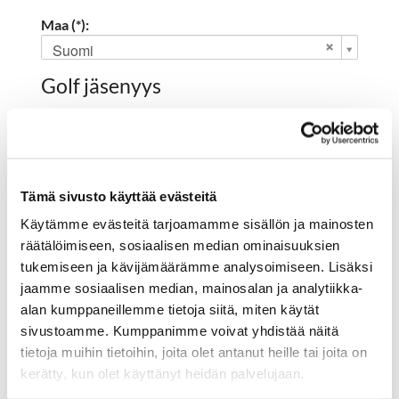
Maa (*):
Suomi
Golf jäsenyys
Valitse seura:
Tämä sivusto käyttää evästeitä
Jäsennumero:
Käytämme evästeitä tarjoamamme sisällön ja mainosten
räätälöimiseen, sosiaalisen median ominaisuuksien
tukemiseen ja kävijämäärämme analysoimiseen. Lisäksi
Rekisteröidy
jaamme sosiaalisen median, mainosalan ja analytiikka-
alan kumppaneillemme tietoja siitä, miten käytät
Haluan tilata Hartola Golf uutiskirjeen
sivustoamme. Kumppanimme voivat yhdistää näitä
Olen lukenut
tietosuojaselosteen
ja hyväksyn
tietoja muihin tietoihin, joita olet antanut heille tai joita on
henkilötietojeni käsittelyn (*)
kerätty, kun olet käyttänyt heidän palvelujaan.