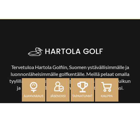
Tervetuloa Hartola Golfiin, Suomen ystävällisimmälle ja
luonnonläheisimmälle golfkentälle. Meillä pelaat omalla
tyylilläsi ja tasollasi – ja bongaat halutessasi vaikka uikun
ja kuikankin. Tärkeintä on, että nautit vierailustasi.
OSOITE
Kaikulantie 79, 19600 Hartola
toimisto@hartolagolf.com