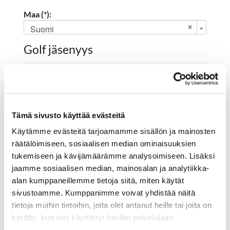
Maa (*):
Suomi
Golf jäsenyys
Valitse seura:
Tämä sivusto käyttää evästeitä
Jäsennumero:
Käytämme evästeitä tarjoamamme sisällön ja mainosten
räätälöimiseen, sosiaalisen median ominaisuuksien
tukemiseen ja kävijämäärämme analysoimiseen. Lisäksi
Rekisteröidy
jaamme sosiaalisen median, mainosalan ja analytiikka-
alan kumppaneillemme tietoja siitä, miten käytät
Haluan tilata Hartola Golf uutiskirjeen
sivustoamme. Kumppanimme voivat yhdistää näitä
Olen lukenut
tietosuojaselosteen
ja hyväksyn
tietoja muihin tietoihin, joita olet antanut heille tai joita on
henkilötietojeni käsittelyn (*)
kerätty, kun olet käyttänyt heidän palvelujaan.