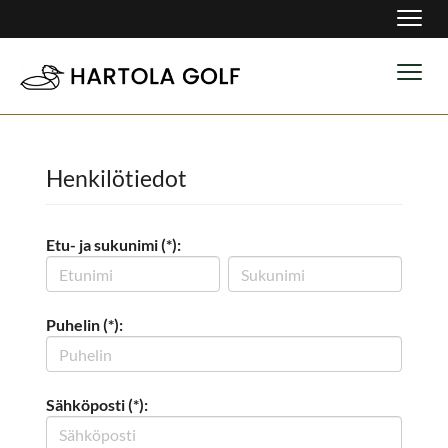
Navig
Navig
Henkilötiedot
Etu- ja sukunimi (*):
Puhelin (*):
Sähköposti (*):