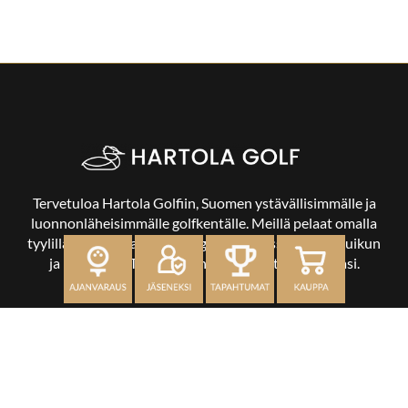
Tervetuloa Hartola Golfiin, Suomen ystävällisimmälle ja
luonnonläheisimmälle golfkentälle. Meillä pelaat omalla
tyylilläsi ja tasollasi – ja bongaat halutessasi vaikka uikun
ja kuikankin. Tärkeintä on, että nautit vierailustasi.
OSOITE
Kaikulantie 79, 19600 Hartola
toimisto@hartolagolf.com