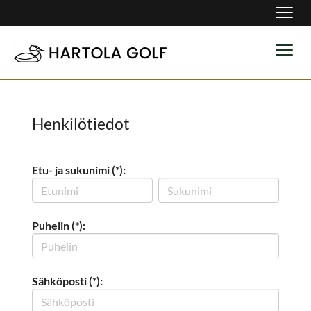
Navig
Navig
Henkilötiedot
Etu- ja sukunimi (*):
Puhelin (*):
Sähköposti (*):