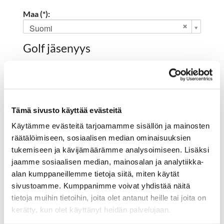
Maa (*):
Suomi
Golf jäsenyys
Valitse seura:
Tämä sivusto käyttää evästeitä
Jäsennumero:
Käytämme evästeitä tarjoamamme sisällön ja mainosten
räätälöimiseen, sosiaalisen median ominaisuuksien
tukemiseen ja kävijämäärämme analysoimiseen. Lisäksi
Rekisteröidy
jaamme sosiaalisen median, mainosalan ja analytiikka-
alan kumppaneillemme tietoja siitä, miten käytät
Haluan tilata Hartola Golf uutiskirjeen
sivustoamme. Kumppanimme voivat yhdistää näitä
Olen lukenut
tietosuojaselosteen
ja hyväksyn
tietoja muihin tietoihin, joita olet antanut heille tai joita on
henkilötietojeni käsittelyn (*)
kerätty, kun olet käyttänyt heidän palvelujaan.