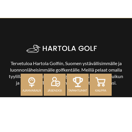
Tervetuloa Hartola Golfiin, Suomen ystävällisimmälle ja
luonnonläheisimmälle golfkentälle. Meillä pelaat omalla
tyylilläsi ja tasollasi – ja bongaat halutessasi vaikka uikun
ja kuikankin. Tärkeintä on, että nautit vierailustasi.
OSOITE
Kaikulantie 79, 19600 Hartola
toimisto@hartolagolf.com