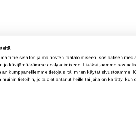
teitä
mamme sisällön ja mainosten räätälöimiseen, sosiaalisen medi
n ja kävijämäärämme analysoimiseen. Lisäksi jaamme sosiaali
-alan kumppaneillemme tietoja siitä, miten käytät sivustoamme
 muihin tietoihin, joita olet antanut heille tai joita on kerätty, kun 
OSOITE
Etusivu
Kaikulantie 79, 19600 Hartola
Palvelut
toimisto@hartolagolf.com
Kenttä
CADDIEMASTER
Yhteisö
0600 417 236
Yhteystie