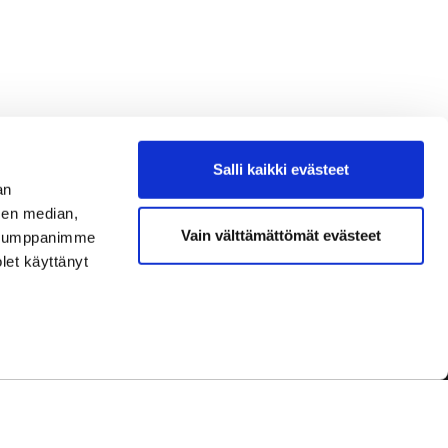
Salli kaikki evästeet
an
sen median,
Vain välttämättömät evästeet
. Kumppanimme
olet käyttänyt
dot