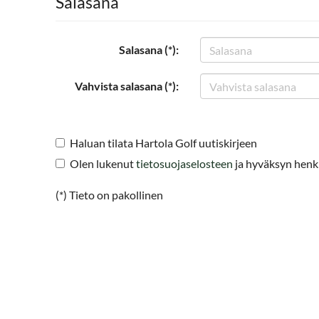
Salasana
Salasana (*):
Vahvista salasana (*):
Haluan tilata Hartola Golf uutiskirjeen
Olen lukenut
tietosuojaselosteen
ja hyväksyn henkil
(*) Tieto on pakollinen