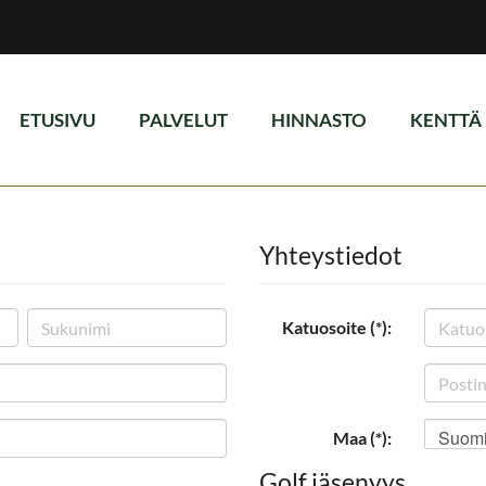
ETUSIVU
PALVELUT
HINNASTO
KENTTÄ
Yhteystiedot
Katuosoite (*):
Suom
Maa (*):
Golf jäsenyys