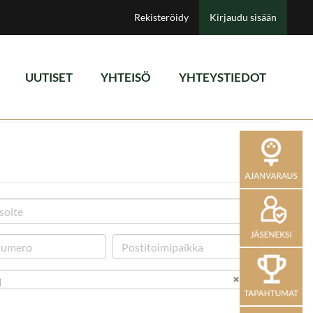
Rekisteröidy
Kirjaudu sisään
UUTISET
YHTEISÖ
YHTEYSTIEDOT
i