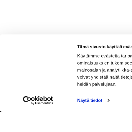
Tämä sivusto käyttää eväs
Käytämme evästeitä tarjoa
ominaisuuksien tukemisee
mainosalan ja analytiikka
voivat yhdistää näitä tietoja
heidän palvelujaan.
Näytä tiedot
Tervetuloa Hartola Golfiin, Suomen ystävällisimmälle ja
luonnonläheisimmälle golfkentälle. Meillä pelaat omalla
tyylilläsi ja tasollasi – ja bongaat halutessasi vaikka
uikun ja kuikankin. Tärkeintä on, että nautit vierailustasi.