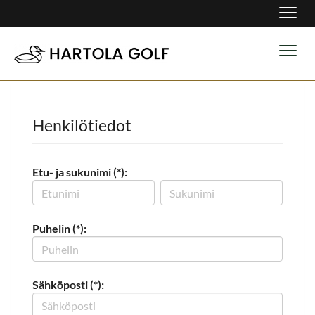
Navig
Navig
Henkilötiedot
Etu- ja sukunimi (*):
Puhelin (*):
Sähköposti (*):