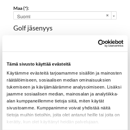
Maa (*):
Suomi
Golf jäsenyys
Valitse seura:
Tämä sivusto käyttää evästeitä
Jäsennumero:
Käytämme evästeitä tarjoamamme sisällön ja mainosten
räätälöimiseen, sosiaalisen median ominaisuuksien
tukemiseen ja kävijämäärämme analysoimiseen. Lisäksi
Rekisteröidy
jaamme sosiaalisen median, mainosalan ja analytiikka-
alan kumppaneillemme tietoja siitä, miten käytät
Haluan tilata Hartola Golf uutiskirjeen
sivustoamme. Kumppanimme voivat yhdistää näitä
Olen lukenut
tietosuojaselosteen
ja hyväksyn
tietoja muihin tietoihin, joita olet antanut heille tai joita on
henkilötietojeni käsittelyn (*)
kerätty, kun olet käyttänyt heidän palvelujaan.