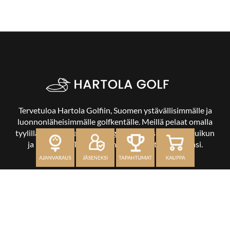
Tervetuloa Hartola Golfiin, Suomen ystävällisimmälle ja
luonnonläheisimmälle golfkentälle. Meillä pelaat omalla
tyylilläsi ja tasollasi – ja bongaat halutessasi vaikka uikun
ja kuikankin. Tärkeintä on, että nautit vierailustasi.
OSOITE
Kaikulantie 79, 19600 Hartola
toimisto@hartolagolf.com