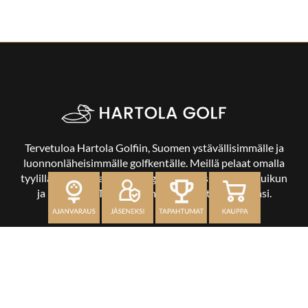
Tervetuloa Hartola Golfiin, Suomen ystävällisimmälle ja
luonnonläheisimmälle golfkentälle. Meillä pelaat omalla
tyylilläsi ja tasollasi – ja bongaat halutessasi vaikka uikun
ja kuikankin. Tärkeintä on, että nautit vierailustasi.
OSOITE
Kaikulantie 79, 19600 Hartola
toimisto@hartolagolf.com