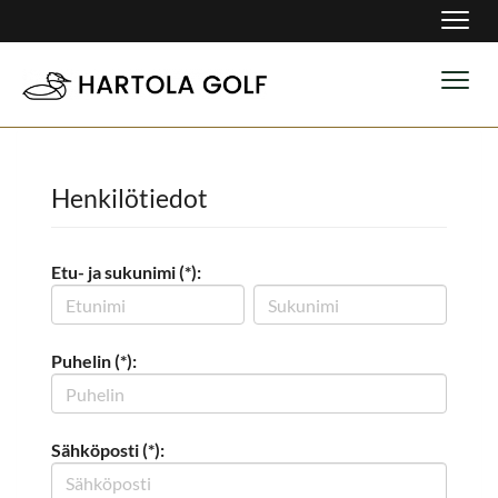
Navig
Navig
Henkilötiedot
Etu- ja sukunimi (*):
Puhelin (*):
Sähköposti (*):