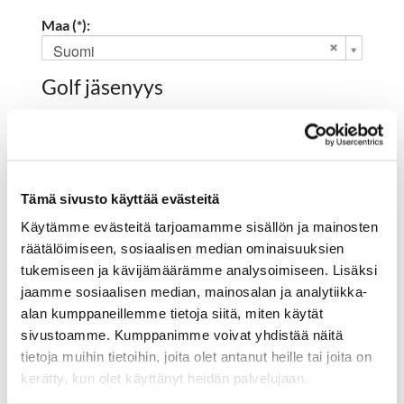
Maa (*):
Suomi
Golf jäsenyys
Valitse seura:
Tämä sivusto käyttää evästeitä
Jäsennumero:
Käytämme evästeitä tarjoamamme sisällön ja mainosten
räätälöimiseen, sosiaalisen median ominaisuuksien
tukemiseen ja kävijämäärämme analysoimiseen. Lisäksi
Rekisteröidy
jaamme sosiaalisen median, mainosalan ja analytiikka-
alan kumppaneillemme tietoja siitä, miten käytät
Haluan tilata Hartola Golf uutiskirjeen
sivustoamme. Kumppanimme voivat yhdistää näitä
Olen lukenut
tietosuojaselosteen
ja hyväksyn
tietoja muihin tietoihin, joita olet antanut heille tai joita on
henkilötietojeni käsittelyn (*)
kerätty, kun olet käyttänyt heidän palvelujaan.