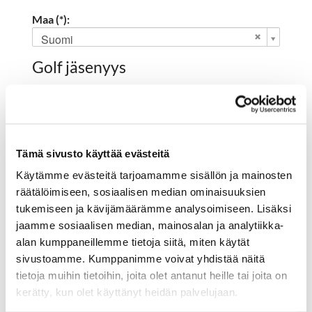
Maa (*):
Suomi
Golf jäsenyys
Valitse seura:
Tämä sivusto käyttää evästeitä
Jäsennumero:
Käytämme evästeitä tarjoamamme sisällön ja mainosten
räätälöimiseen, sosiaalisen median ominaisuuksien
tukemiseen ja kävijämäärämme analysoimiseen. Lisäksi
Rekisteröidy
jaamme sosiaalisen median, mainosalan ja analytiikka-
alan kumppaneillemme tietoja siitä, miten käytät
Haluan tilata Hartola Golf uutiskirjeen
sivustoamme. Kumppanimme voivat yhdistää näitä
Olen lukenut
tietosuojaselosteen
ja hyväksyn
tietoja muihin tietoihin, joita olet antanut heille tai joita on
henkilötietojeni käsittelyn (*)
kerätty, kun olet käyttänyt heidän palvelujaan.