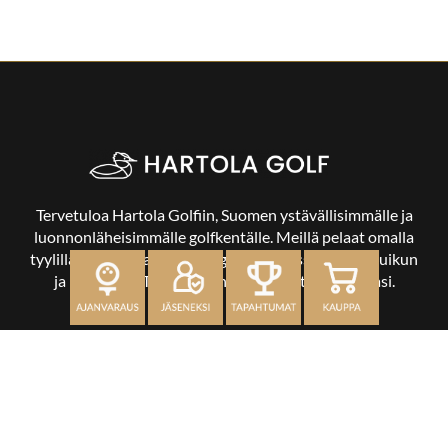
Tervetuloa Hartola Golfiin, Suomen ystävällisimmälle ja
luonnonläheisimmälle golfkentälle. Meillä pelaat omalla
tyylilläsi ja tasollasi – ja bongaat halutessasi vaikka uikun
ja kuikankin. Tärkeintä on, että nautit vierailustasi.
OSOITE
Kaikulantie 79, 19600 Hartola
toimisto@hartolagolf.com