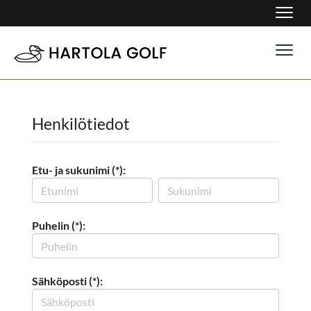
Navig
Navig
Henkilötiedot
Etu- ja sukunimi (*):
Puhelin (*):
Sähköposti (*):