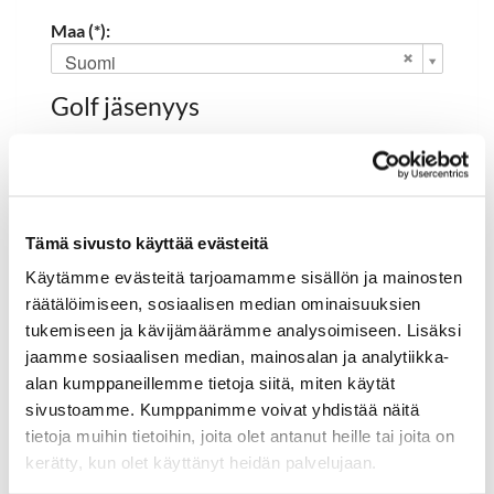
Maa (*):
Suomi
Golf jäsenyys
Valitse seura:
Tämä sivusto käyttää evästeitä
Jäsennumero:
Käytämme evästeitä tarjoamamme sisällön ja mainosten
räätälöimiseen, sosiaalisen median ominaisuuksien
tukemiseen ja kävijämäärämme analysoimiseen. Lisäksi
Rekisteröidy
jaamme sosiaalisen median, mainosalan ja analytiikka-
alan kumppaneillemme tietoja siitä, miten käytät
Haluan tilata Hartola Golf uutiskirjeen
sivustoamme. Kumppanimme voivat yhdistää näitä
Olen lukenut
tietosuojaselosteen
ja hyväksyn
tietoja muihin tietoihin, joita olet antanut heille tai joita on
henkilötietojeni käsittelyn (*)
kerätty, kun olet käyttänyt heidän palvelujaan.