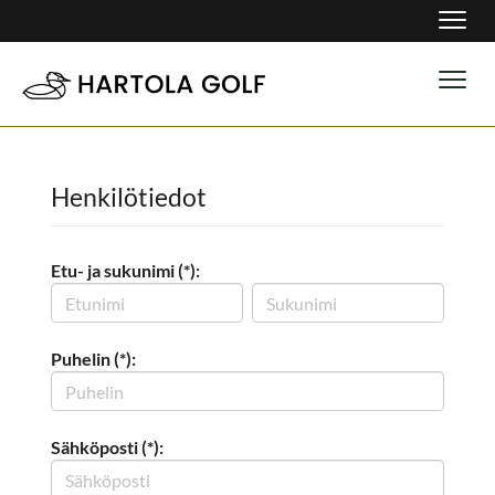
Navig
Navig
Henkilötiedot
Etu- ja sukunimi (*):
Puhelin (*):
Sähköposti (*):