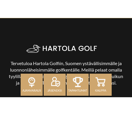
Tervetuloa Hartola Golfiin, Suomen ystävällisimmälle ja
luonnonläheisimmälle golfkentälle. Meillä pelaat omalla
tyylilläsi ja tasollasi – ja bongaat halutessasi vaikka uikun
ja kuikankin. Tärkeintä on, että nautit vierailustasi.
OSOITE
Kaikulantie 79, 19600 Hartola
toimisto@hartolagolf.com