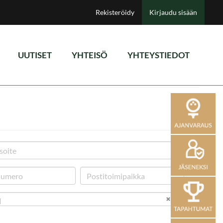
Rekisteröidy
Kirjaudu sisään
UUTISET
YHTEISÖ
YHTEYSTIEDOT
i