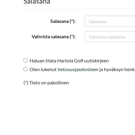
Salasana
Salasana (*):
Vahvista salasana (*):
Haluan tilata Hartola Golf uutiskirjeen
Olen lukenut
tietosuojaselosteen
ja hyväksyn henkil
(*) Tieto on pakollinen