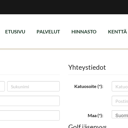
ETUSIVU
PALVELUT
HINNASTO
KENTTÄ
Yhteystiedot
Katuosoite (*):
Suom
Maa (*):
Golf jäsenyys