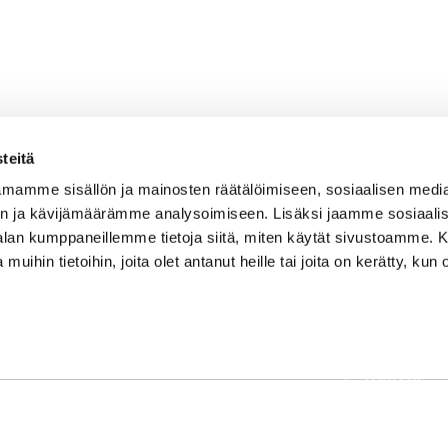
teitä
mamme sisällön ja mainosten räätälöimiseen, sosiaalisen medi
n ja kävijämäärämme analysoimiseen. Lisäksi jaamme sosiaali
-alan kumppaneillemme tietoja siitä, miten käytät sivustoamme
 muihin tietoihin, joita olet antanut heille tai joita on kerätty, kun 
OSOITE
Etusivu
Kaikulantie 79, 19600 Hartola
Palvelut
toimisto@hartolagolf.com
Kenttä
CADDIEMASTER
Yhteisö
0600 417 236
Yhteystie