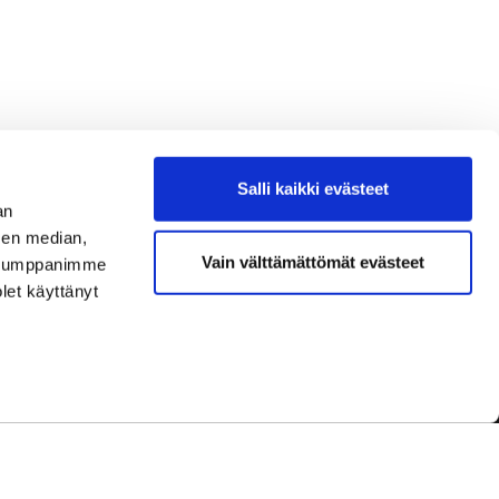
Salli kaikki evästeet
an
sen median,
Vain välttämättömät evästeet
. Kumppanimme
olet käyttänyt
dot