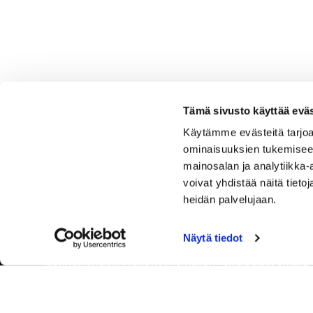
Tämä sivusto käyttää eväs
Käytämme evästeitä tarjoa
ominaisuuksien tukemisee
mainosalan ja analytiikka
voivat yhdistää näitä tietoja
heidän palvelujaan.
Näytä tiedot
Tervetuloa Hartola Golfiin, Suomen ystävällisimmälle ja
luonnonläheisimmälle golfkentälle. Meillä pelaat omalla
tyylilläsi ja tasollasi – ja bongaat halutessasi vaikka
uikun ja kuikankin. Tärkeintä on, että nautit vierailustasi.