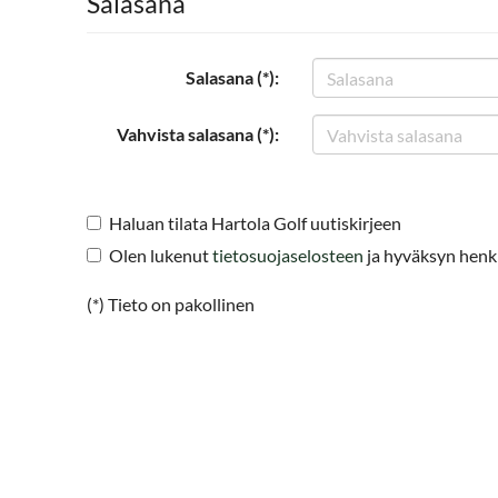
Salasana
Salasana (*):
Vahvista salasana (*):
Haluan tilata Hartola Golf uutiskirjeen
Olen lukenut
tietosuojaselosteen
ja hyväksyn henkil
(*) Tieto on pakollinen