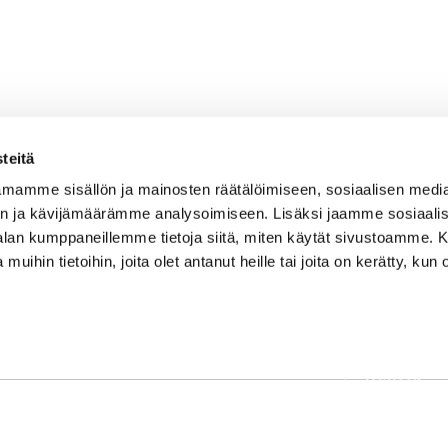
teitä
mamme sisällön ja mainosten räätälöimiseen, sosiaalisen medi
n ja kävijämäärämme analysoimiseen. Lisäksi jaamme sosiaali
-alan kumppaneillemme tietoja siitä, miten käytät sivustoamme
 muihin tietoihin, joita olet antanut heille tai joita on kerätty, kun 
OSOITE
Etusivu
Kaikulantie 79, 19600 Hartola
Palvelut
toimisto@hartolagolf.com
Kenttä
CADDIEMASTER
Yhteisö
0600 417 236
Yhteystie