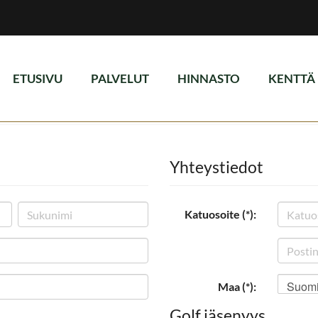
ETUSIVU
PALVELUT
HINNASTO
KENTTÄ
Yhteystiedot
Katuosoite (*):
Suom
Maa (*):
Golf jäsenyys