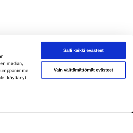
Salli kaikki evästeet
an
sen median,
Vain välttämättömät evästeet
. Kumppanimme
olet käyttänyt
dot