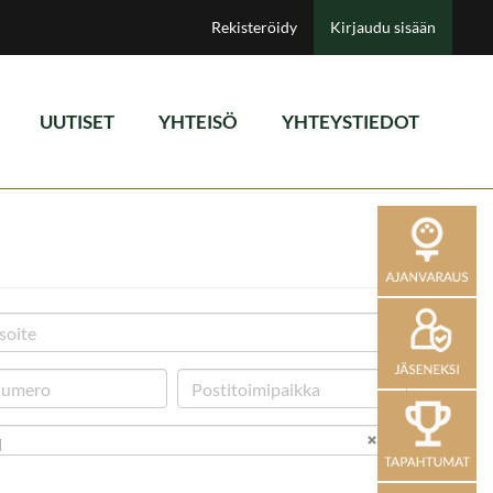
Rekisteröidy
Kirjaudu sisään
UUTISET
YHTEISÖ
YHTEYSTIEDOT
i