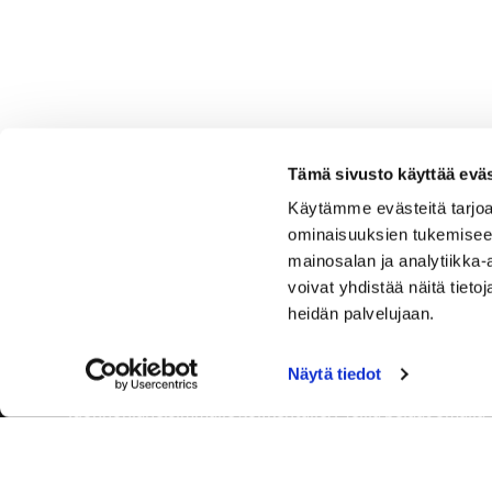
Tämä sivusto käyttää eväs
Käytämme evästeitä tarjoa
ominaisuuksien tukemisee
mainosalan ja analytiikka
voivat yhdistää näitä tietoja
heidän palvelujaan.
Näytä tiedot
Tervetuloa Hartola Golfiin, Suomen ystävällisimmälle ja
luonnonläheisimmälle golfkentälle. Meillä pelaat omalla
tyylilläsi ja tasollasi – ja bongaat halutessasi vaikka
uikun ja kuikankin. Tärkeintä on, että nautit vierailustasi.