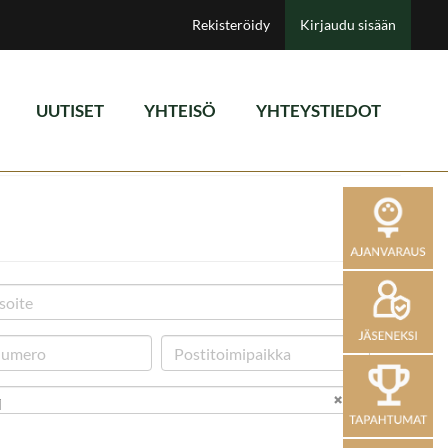
Rekisteröidy
Kirjaudu sisään
UUTISET
YHTEISÖ
YHTEYSTIEDOT
i