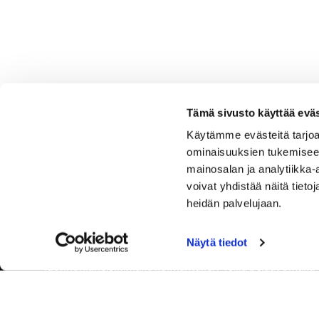
Tämä sivusto käyttää eväs
Käytämme evästeitä tarjoa
ominaisuuksien tukemisee
mainosalan ja analytiikka
voivat yhdistää näitä tietoja
heidän palvelujaan.
Näytä tiedot
Tervetuloa Hartola Golfiin, Suomen ystävällisimmälle ja
luonnonläheisimmälle golfkentälle. Meillä pelaat omalla
tyylilläsi ja tasollasi – ja bongaat halutessasi vaikka
uikun ja kuikankin. Tärkeintä on, että nautit vierailustasi.