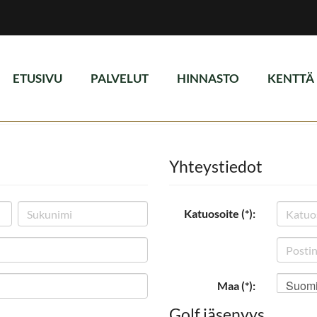
ETUSIVU
PALVELUT
HINNASTO
KENTTÄ
Yhteystiedot
Katuosoite (*):
Suom
Maa (*):
Golf jäsenyys