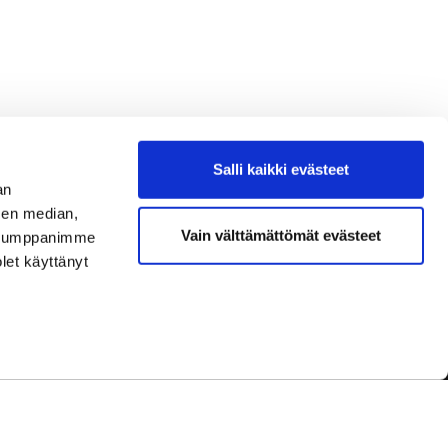
Salli kaikki evästeet
an
sen median,
Vain välttämättömät evästeet
. Kumppanimme
olet käyttänyt
dot