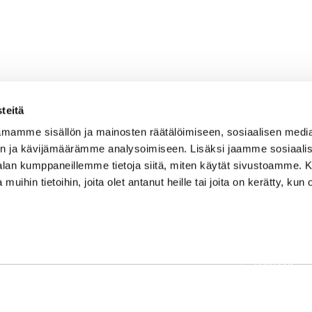
teitä
mamme sisällön ja mainosten räätälöimiseen, sosiaalisen medi
n ja kävijämäärämme analysoimiseen. Lisäksi jaamme sosiaali
-alan kumppaneillemme tietoja siitä, miten käytät sivustoamme
 muihin tietoihin, joita olet antanut heille tai joita on kerätty, kun 
OSOITE
Etusivu
Kaikulantie 79, 19600 Hartola
Palvelut
toimisto@hartolagolf.com
Kenttä
CADDIEMASTER
Yhteisö
0600 417 236
Yhteystie