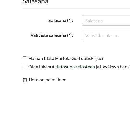
Salasana
Salasana (*):
Vahvista salasana (*):
Haluan tilata Hartola Golf uutiskirjeen
Olen lukenut
tietosuojaselosteen
ja hyväksyn henkil
(*) Tieto on pakollinen