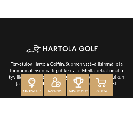
Tervetuloa Hartola Golfiin, Suomen ystävällisimmälle ja
luonnonläheisimmälle golfkentälle. Meillä pelaat omalla
tyylilläsi ja tasollasi – ja bongaat halutessasi vaikka uikun
ja kuikankin. Tärkeintä on, että nautit vierailustasi.
OSOITE
Kaikulantie 79, 19600 Hartola
toimisto@hartolagolf.com