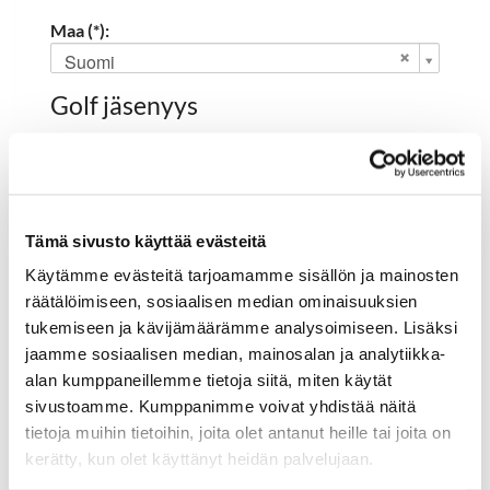
Maa (*):
Suomi
Golf jäsenyys
Valitse seura:
Tämä sivusto käyttää evästeitä
Jäsennumero:
Käytämme evästeitä tarjoamamme sisällön ja mainosten
räätälöimiseen, sosiaalisen median ominaisuuksien
tukemiseen ja kävijämäärämme analysoimiseen. Lisäksi
Rekisteröidy
jaamme sosiaalisen median, mainosalan ja analytiikka-
alan kumppaneillemme tietoja siitä, miten käytät
Haluan tilata Hartola Golf uutiskirjeen
sivustoamme. Kumppanimme voivat yhdistää näitä
Olen lukenut
tietosuojaselosteen
ja hyväksyn
tietoja muihin tietoihin, joita olet antanut heille tai joita on
henkilötietojeni käsittelyn (*)
kerätty, kun olet käyttänyt heidän palvelujaan.