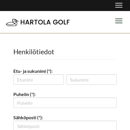
Navig
Navig
Henkilötiedot
Etu- ja sukunimi (*):
Puhelin (*):
Sähköposti (*):