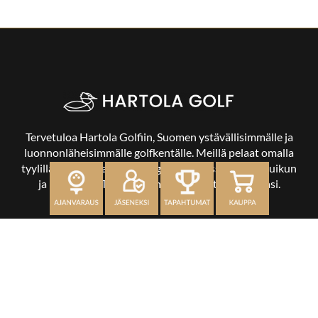
Tervetuloa Hartola Golfiin, Suomen ystävällisimmälle ja
luonnonläheisimmälle golfkentälle. Meillä pelaat omalla
tyylilläsi ja tasollasi – ja bongaat halutessasi vaikka uikun
ja kuikankin. Tärkeintä on, että nautit vierailustasi.
OSOITE
Kaikulantie 79, 19600 Hartola
toimisto@hartolagolf.com
CADDIEMASTER