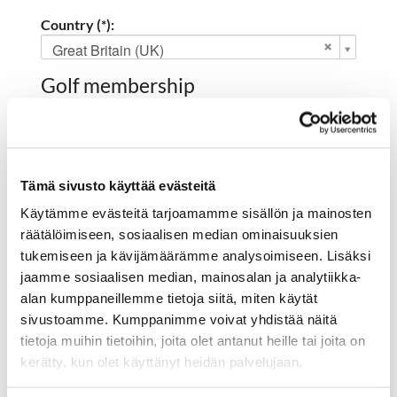
Country (*):
Great Britain (UK)
Golf membership
Select club:
Tämä sivusto käyttää evästeitä
Käytämme evästeitä tarjoamamme sisällön ja mainosten
Member NO:
räätälöimiseen, sosiaalisen median ominaisuuksien
tukemiseen ja kävijämäärämme analysoimiseen. Lisäksi
jaamme sosiaalisen median, mainosalan ja analytiikka-
Register
alan kumppaneillemme tietoja siitä, miten käytät
I'd like to receive the Hartola Golf newsletter
sivustoamme. Kumppanimme voivat yhdistää näitä
tietoja muihin tietoihin, joita olet antanut heille tai joita on
I accept the terms of use (*)
kerätty, kun olet käyttänyt heidän palvelujaan.
(*) Information is mandatory