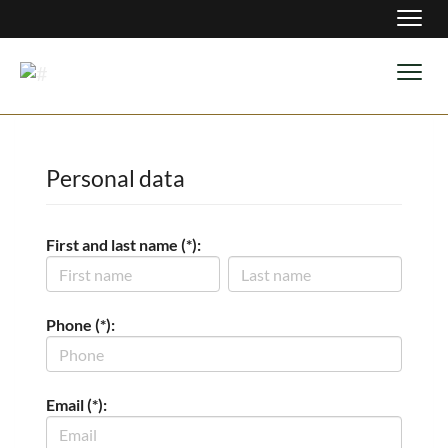
Navig
Navig
Personal data
First and last name (*):
Phone (*):
Email (*):