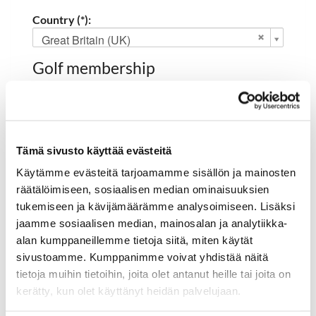
Country (*):
Great Britain (UK)
Golf membership
Select club:
Tämä sivusto käyttää evästeitä
Member NO:
Käytämme evästeitä tarjoamamme sisällön ja mainosten
räätälöimiseen, sosiaalisen median ominaisuuksien
tukemiseen ja kävijämäärämme analysoimiseen. Lisäksi
jaamme sosiaalisen median, mainosalan ja analytiikka-
Register
alan kumppaneillemme tietoja siitä, miten käytät
I'd like to receive the Hartola Golf newsletter
sivustoamme. Kumppanimme voivat yhdistää näitä
I accept the terms of use (*)
tietoja muihin tietoihin, joita olet antanut heille tai joita on
kerätty, kun olet käyttänyt heidän palvelujaan.
(*) Information is mandatory