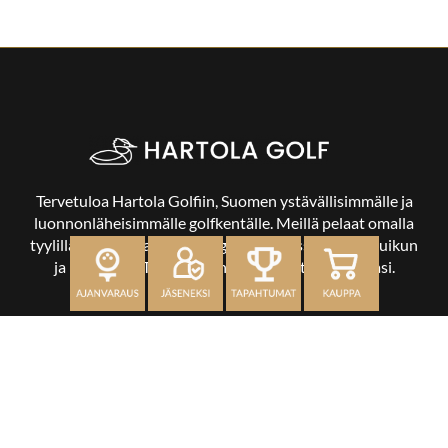
Tervetuloa Hartola Golfiin, Suomen ystävällisimmälle ja
luonnonläheisimmälle golfkentälle. Meillä pelaat omalla
tyylilläsi ja tasollasi – ja bongaat halutessasi vaikka uikun
ja kuikankin. Tärkeintä on, että nautit vierailustasi.
OSOITE
Kaikulantie 79, 19600 Hartola
toimisto@hartolagolf.com
CADDIEMASTER