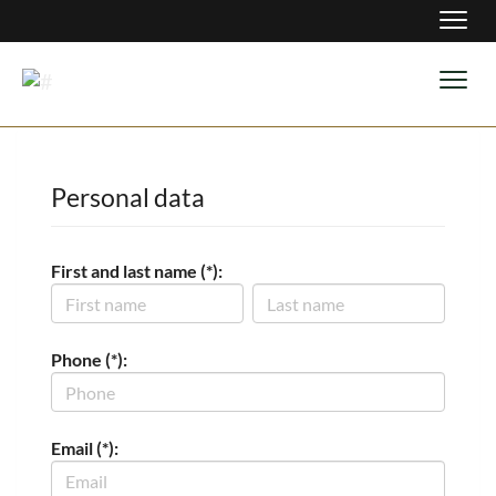
Navig
Navig
Personal data
First and last name (*):
Phone (*):
Email (*):