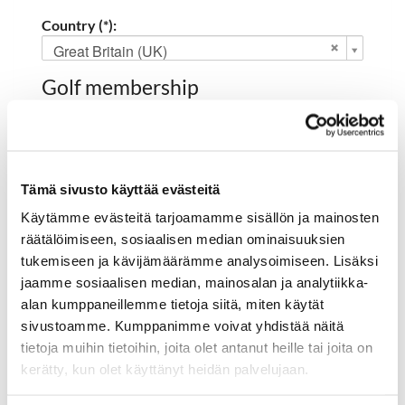
Country (*):
Great Britain (UK)
Golf membership
Select club:
Tämä sivusto käyttää evästeitä
Käytämme evästeitä tarjoamamme sisällön ja mainosten
Member NO:
räätälöimiseen, sosiaalisen median ominaisuuksien
tukemiseen ja kävijämäärämme analysoimiseen. Lisäksi
jaamme sosiaalisen median, mainosalan ja analytiikka-
Register
alan kumppaneillemme tietoja siitä, miten käytät
I'd like to receive the Hartola Golf newsletter
sivustoamme. Kumppanimme voivat yhdistää näitä
tietoja muihin tietoihin, joita olet antanut heille tai joita on
I accept the terms of use (*)
kerätty, kun olet käyttänyt heidän palvelujaan.
(*) Information is mandatory