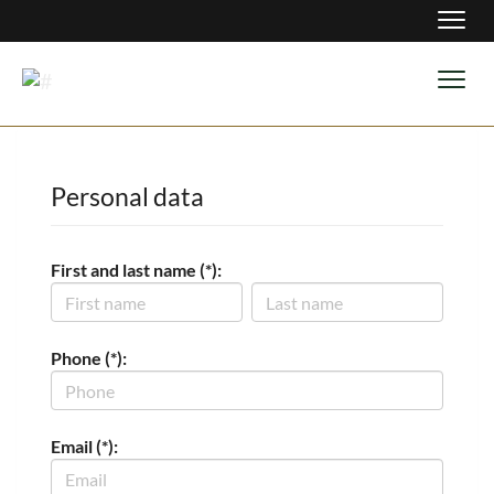
Navig
Navig
Personal data
First and last name (*):
Phone (*):
Email (*):