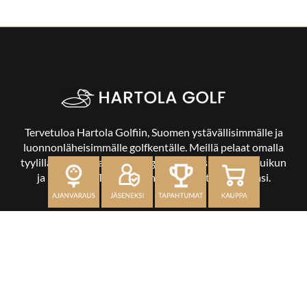
Tervetuloa Hartola Golfiin, Suomen ystävällisimmälle ja
luonnonläheisimmälle golfkentälle. Meillä pelaat omalla
tyylilläsi ja tasollasi – ja bongaat halutessasi vaikka uikun
ja kuikankin. Tärkeintä on, että nautit vierailustasi.
OSOITE
Kaikulantie 79, 19600 Hartola
toimisto@hartolagolf.com
CADDIEMASTER