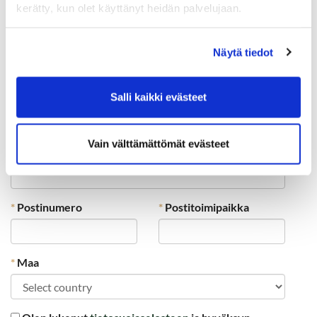
kerätty, kun olet käyttänyt heidän palvelujaan.
*
Syntymäaika
*
Sukupuoli
Näytä tiedot
Salli kaikki evästeet
Vain välttämättömät evästeet
*
Osoite
*
Postinumero
*
Postitoimipaikka
*
Maa