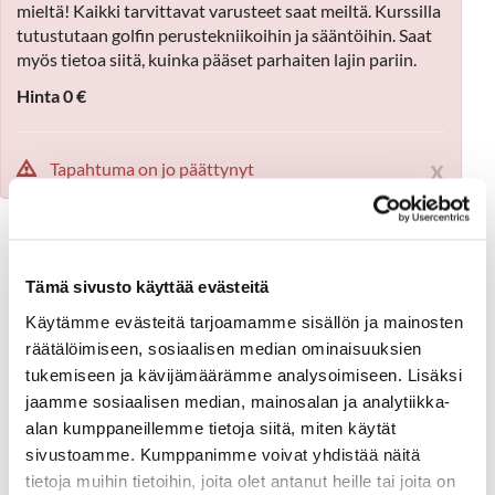
mieltä! Kaikki tarvittavat varusteet saat meiltä. Kurssilla
tutustutaan golfin perustekniikoihin ja sääntöihin. Saat
myös tietoa siitä, kuinka pääset parhaiten lajin pariin.
Hinta 0 €
x
Tapahtuma on jo päättynyt
Täytä alla oleva lomake ja paina lähetä-nappia:
*
Etunimi
*
Sukunimi
Tämä sivusto käyttää evästeitä
Käytämme evästeitä tarjoamamme sisällön ja mainosten
räätälöimiseen, sosiaalisen median ominaisuuksien
*
Sähköposti
tukemiseen ja kävijämäärämme analysoimiseen. Lisäksi
jaamme sosiaalisen median, mainosalan ja analytiikka-
alan kumppaneillemme tietoja siitä, miten käytät
*
Puhelin
sivustoamme. Kumppanimme voivat yhdistää näitä
tietoja muihin tietoihin, joita olet antanut heille tai joita on