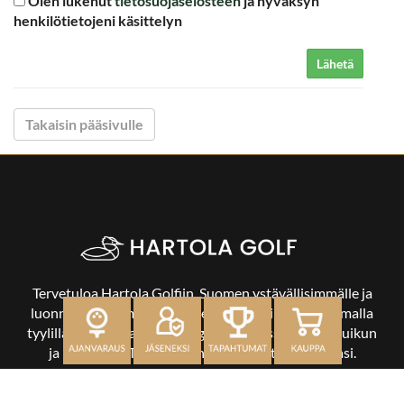
Olen lukenut
tietosuojaselosteen
ja hyväksyn
henkilötietojeni käsittelyn
Lähetä
Takaisin pääsivulle
Tervetuloa Hartola Golfiin, Suomen ystävällisimmälle ja
luonnonläheisimmälle golfkentälle. Meillä pelaat omalla
tyylilläsi ja tasollasi – ja bongaat halutessasi vaikka uikun
ja kuikankin. Tärkeintä on, että nautit vierailustasi.